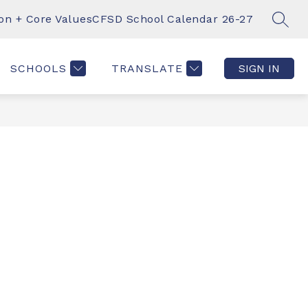
ion + Core Values
CFSD School Calendar 26-27
SEAR
Show
OUT US
FEDERAL FREE & REDUCED MEALS PROGRA
MORE
submenu
for
SCHOOLS
TRANSLATE
SIGN IN
CS