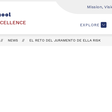
Mission, Vis
Show
Show
LIES AND STUDENTS
ACADEMICS
AB
hool
submenu
submenu
for
for
XCELLENCE
EXPLORE
FAMILIES
ACADEMI
AND
STUDENTS
NEWS
EL RETO DEL JURAMENTO DE ELLA RISK