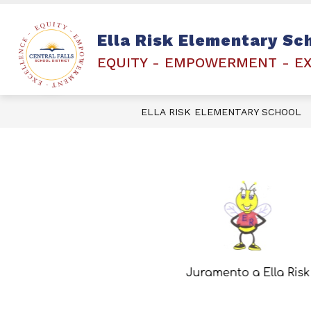
Skip
to
content
PEARSON PLATFORM- RICAS
FAMI
Ella Risk Elementary Sc
EQUITY - EMPOWERMENT - E
ELLA RISK ELEMENTARY SCHOOL